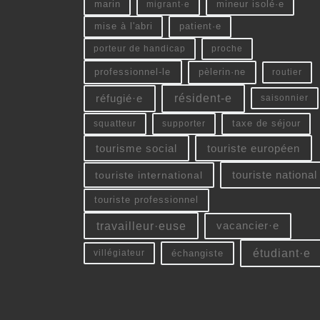
marin
migrant·e
mineur isolé·e
mise à l'abri
patient·e
porteur de handicap
proche
professionnel-le
pèlerin·ne
routier
résident-e
réfugié·e
saisonnier
squatteur
supporter
taxe de séjour
tourisme social
touriste européen
touriste national
touriste international
touriste professionnel
vacancier·e
travailleur·euse
étudiant·e
échangiste
villégiateur