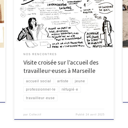
retrouvé dans les locaux de l’Association d’Aide aux
Jeunes Travailleurs AAJT à deux pas de la gare Saint-
Charles. Cette quatrième visite croisée a permis de
découvrir et d’échanger sur les conditions d’accueil
des personnes qui viennent travailler à Marseille :
contrats courts, apprenti·es, […]
NOS RENCONTRES
Visite croisée sur l’accueil des
travailleur·euses à Marseille
accueil social
artiste
jeune
professionnel-le
réfugié·e
travailleur·euse
par
Collectif
Publié
24 avril 2025