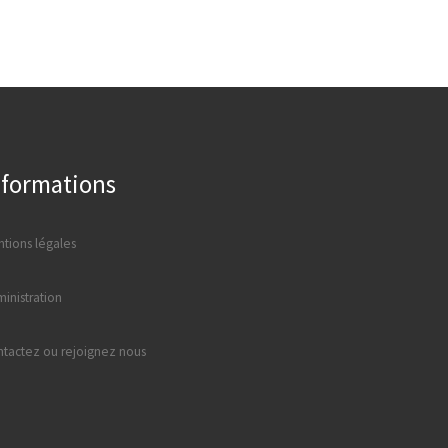
nformations
tions légales
inistration
tactez ou rejoignez nous