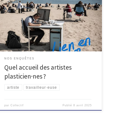
« Il y a eut à Marseille, un art visuel à la fois local et
d’envergure qui n’a pas de comparable en France »
(Girel, 2000) Tout commence par un récit d’hospitalité
de Christine Breton, conservatrice du patrimoine à la
Ville de Marseille de 1988 à 2013. Une nuit aux ateliers
de […]
NOS ENQUÊTES
Quel accueil des artistes
plasticien·nes ?
artiste
travailleur·euse
par
Collectif
Publié
8 avril 2025