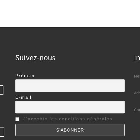
Suivez-nous
I
Prénom
Men
Adm
E-mail
Con
J'accepte les conditions générales