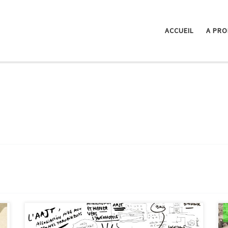
ACCUEIL
A PR
Le 22 avril le collectif Marseille HospitalitéS s’est