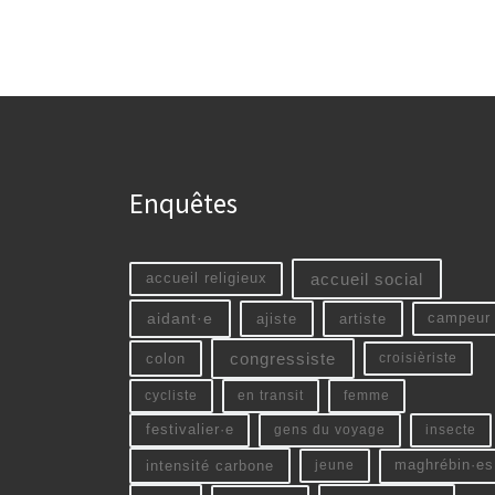
Enquêtes
accueil social
accueil religieux
aidant·e
ajiste
artiste
campeur
colon
congressiste
croisièriste
cycliste
en transit
femme
festivalier·e
gens du voyage
insecte
intensité carbone
jeune
maghrébin·es