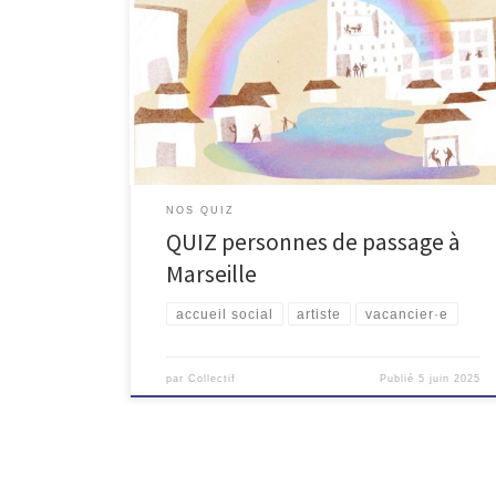
Qui est de passage à Marseille ? Les touristes sont-ils
majoritaires ? Qui sont les personnes de passage
moins visibles ? Et dans le passé, était-ce différent ?
Vous pouvez tester vos connaissances en 10 questions
sur les personnes de passage à Marseille et sur la
situation à Marseille hier […]
NOS QUIZ
QUIZ personnes de passage à
Marseille
accueil social
artiste
vacancier·e
par
Collectif
Publié
5 juin 2025