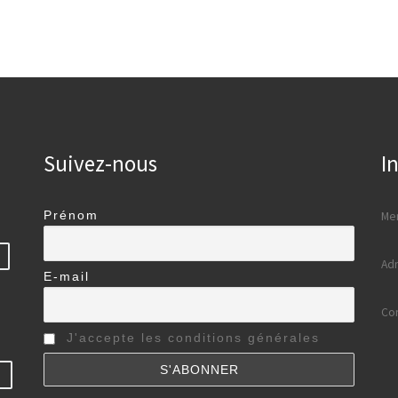
Suivez-nous
I
Prénom
Men
Adm
E-mail
Con
J'accepte les conditions générales