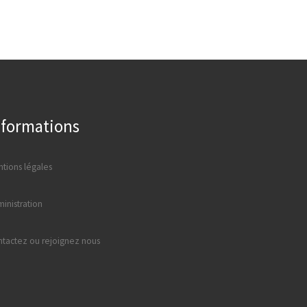
nformations
tions légales
inistration
tactez ou rejoignez nous