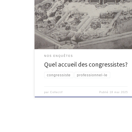
Chanot comprend 7 « palais », soit 50.000m²
d’espaces modulables : congrès, colloque, séminaire,
convention, salon grand public ou professionnel,
roadshow… En 1906, le Parc Chanot a ouvert ses
portes pour accueillir la première exposition coloniale
organisée en France suivi d’une seconde en […]
NOS ENQUÊTES
Quel accueil des congressistes?
congressiste
professionnel-le
par
Collectif
Publié
18 mai 2025