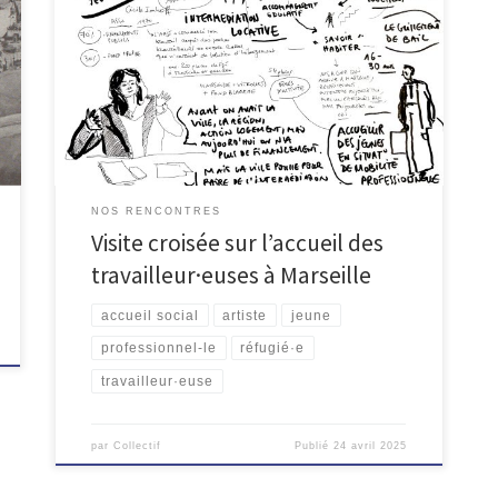
retrouvé dans les locaux de l’Association d’Aide aux
Jeunes Travailleurs AAJT à deux pas de la gare Saint-
Charles. Cette quatrième visite croisée a permis de
découvrir et d’échanger sur les conditions d’accueil
des personnes qui viennent travailler à Marseille :
contrats courts, apprenti·es, […]
NOS RENCONTRES
Visite croisée sur l’accueil des
travailleur·euses à Marseille
accueil social
artiste
jeune
professionnel-le
réfugié·e
travailleur·euse
par
Collectif
Publié
24 avril 2025