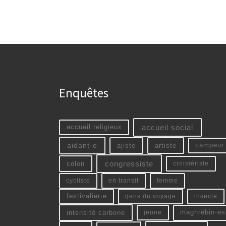
Enquêtes
accueil social
accueil religieux
aidant·e
ajiste
artiste
campeur
colon
congressiste
croisièriste
cycliste
en transit
femme
festivalier·e
gens du voyage
insecte
intensité carbone
jeune
maghrébin·es