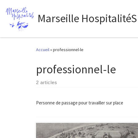
Passer au contenu
Marseille HospitalitéS
Accueil
»
professionnel-le
professionnel-le
2 articles
Personne de passage pour travailler sur place
Le Palais des Congrès et des expositions au Parc