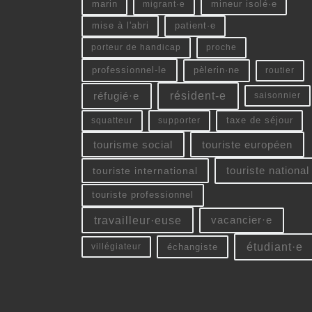
marin
migrant·e
mineur isolé·e
mise à l'abri
patient·e
porteur de handicap
proche
professionnel-le
pèlerin·ne
routier
résident-e
réfugié·e
saisonnier
squatteur
supporter
taxe de séjour
tourisme social
touriste européen
touriste national
touriste international
touriste professionnel
vacancier·e
travailleur·euse
étudiant·e
échangiste
villégiateur