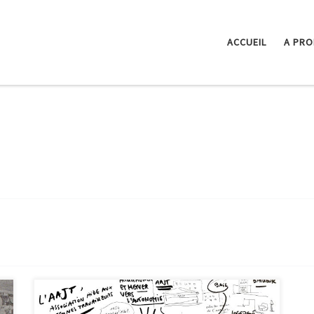
ACCUEIL
A PR
Le 22 avril le collectif Marseille HospitalitéS s’est