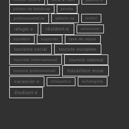
porteur de handicap
proche
professionnel-le
pèlerin·ne
routier
résident-e
réfugié·e
saisonnier
squatteur
supporter
taxe de séjour
tourisme social
touriste européen
touriste national
touriste international
travailleur·euse
touriste professionnel
vacancier·e
échangiste
villégiateur
étudiant·e