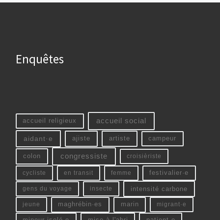
Enquêtes
accueil social
accueil religieux
aidant·e
ajiste
artiste
campeur
colon
congressiste
croisièriste
cycliste
en transit
femme
festivalier·e
intensité carbone
gens du voyage
insecte
jeune
maghrébin·es
marin
migrant·e
mineur isolé·e
mise à l'abri
patient·e