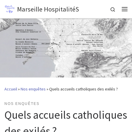
Marseille HospitalitéS
Passer au contenu
Search
Me
Accueil
»
Nos enquêtes
»
Quels accueils catholiques des exilés ?
NOS ENQUÊTES
Quels accueils catholiques
des exilés ?